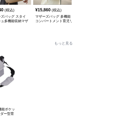
40
¥
15,860
¥
9,880
(税込)
(税込)
(税込)
ーズバッグ スタイ
マザーズバッグ 多機能
ひまわり柄 おしゃれ リ
シュ多機能収納マザ
コンパートメント育児リ
ュック型マザーズバッグ
リュック
ュック
もっと見る
機能ポケッ
ルダー型育