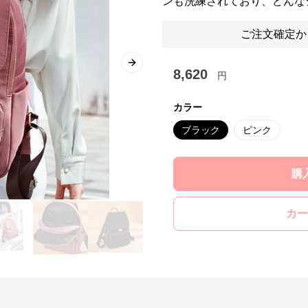
ンも洗練されており、どんな
ご注文確定か
Next slide
8,620
円
カラー
ブラック
ピンク
購
カー