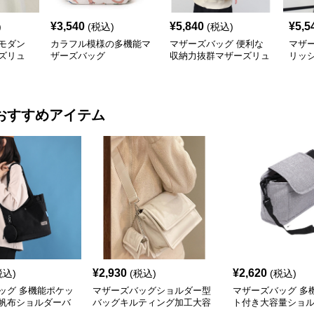
¥
3,540
¥
5,840
¥
5,5
)
(税込)
(税込)
モダン
カラフル模様の多機能マ
マザーズバッグ 便利な
マザ
ズリュ
ザーズバッグ
収納力抜群マザーズリュ
リッ
ック 大きめ
ーズ
おすすめアイテム
¥
2,930
¥
2,620
税込)
(税込)
(税込)
ッグ 多機能ポケッ
マザーズバッグショルダー型
マザーズバッグ 多
帆布ショルダーバ
バッグキルティング加工大容
ト付き大容量ショ