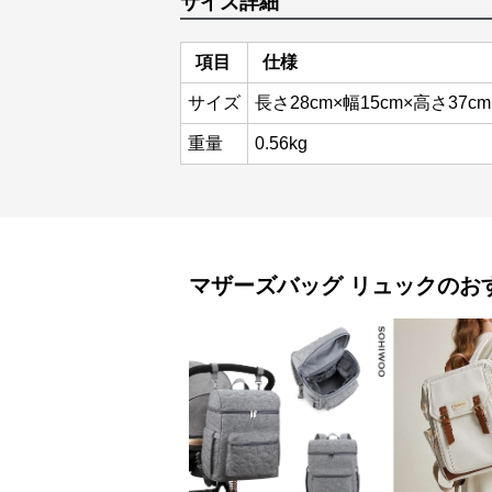
サイズ詳細
項目
仕様
サイズ
長さ28cm×幅15cm×高さ37cm
重量
0.56kg
マザーズバッグ
リュック
のお