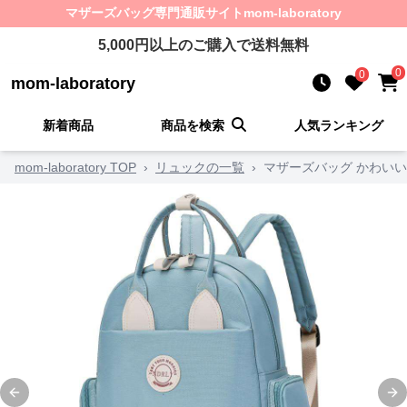
マザーズバッグ
専門通販サイト
mom-laboratory
5,000
円以上のご購入で送料無料
0
0
mom-laboratory
新着商品
商品を検索
人気ランキング
mom-laboratory TOP
›
リュックの一覧
›
マザーズバッグ かわい
Previous slide
Ne