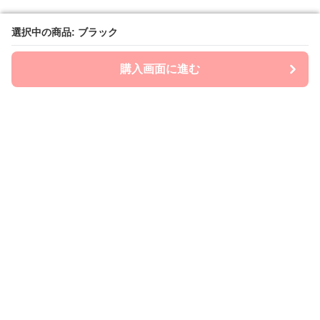
選択中の商品: ブラック
選択中の商品: ブラック
購入画面に進む
購入画面に進む
mom-laboratory
について
会社概要