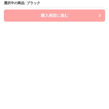
選択中の商品: ブラック
選択中の商品: ブラック
購入画面に進む
購入画面に進む
mom-laboratory
について
会社概要
利用規約