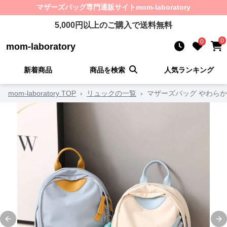
マザーズバッグ
専門通販サイト
mom-laboratory
5,000
円以上のご購入で送料無料
0
0
mom-laboratory
新着商品
商品を検索
人気ランキング
mom-laboratory TOP
›
リュックの一覧
›
マザーズバッグ やわら
Previous slide
Ne