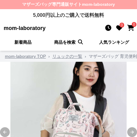
マザーズバッグ
専門通販サイト
mom-laboratory
5,000
円以上のご購入で送料無料
0
0
mom-laboratory
新着商品
商品を検索
人気ランキング
mom-laboratory TOP
›
リュックの一覧
›
マザーズバッグ 育児便
Previous slide
Ne