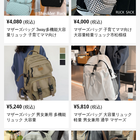
¥
4,080
¥
4,000
(税込)
(税込)
マザーズバッグ 3way多機能大容
マザーズバッグ 子育てママ向け
量リュック 子育てママ向け
大容量軽量リュック市松模様
¥
5,240
¥
5,810
(税込)
(税込)
マザーズバッグ 男女兼用 多機能
マザーズバッグ 大容量リュック
リュック 大容量
軽量 男女兼用 通学 マザーズ