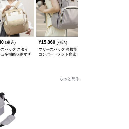
40
¥
15,860
¥
9,880
(税込)
(税込)
(税込)
ーズバッグ スタイ
マザーズバッグ 多機能
ひまわり柄 おしゃれ リ
シュ多機能収納マザ
コンパートメント育児リ
ュック型マザーズバッグ
リュック
ュック
もっと見る