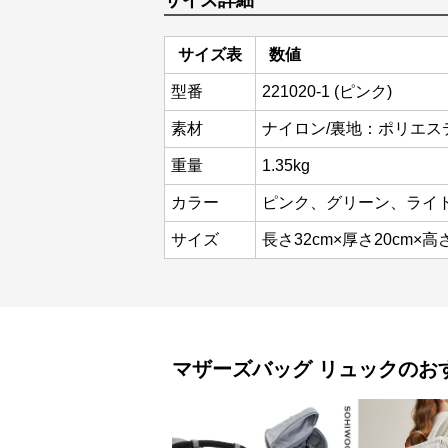
サイズ詳細
サイズ表
数値
型番
221020-1 (ピンク)
素材
ナイロン/裏地：ポリエス
重量
1.35kg
カラー
ピンク、グリーン、ライ
サイズ
長さ32cm×厚さ20cm×高さ
マザーズバッグ
リュック
のお