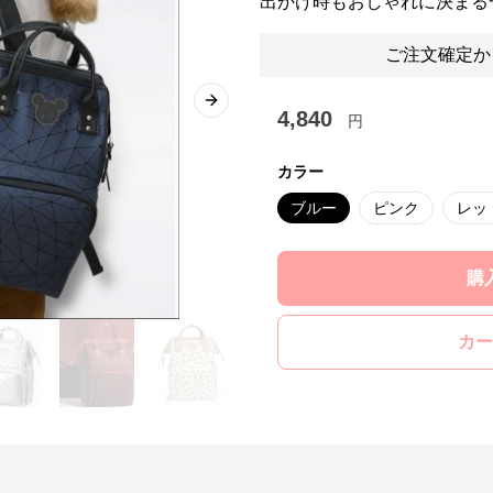
出かけ時もおしゃれに決まる
ご注文確定か
Next slide
4,840
円
カラー
ブルー
ピンク
レッ
購
カー