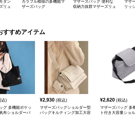
モダン
カラフル模様の多機能マ
マザーズバッグ 便利な
マザ
ズリュ
ザーズバッグ
収納力抜群マザーズリュ
リッ
ック 大きめ
ーズ
おすすめアイテム
¥
2,930
¥
2,620
税込)
(税込)
(税込)
ッグ 多機能ポケッ
マザーズバッグショルダー型
マザーズバッグ 多
帆布ショルダーバ
バッグキルティング加工大容
ト付き大容量ショ
量
児バッグ