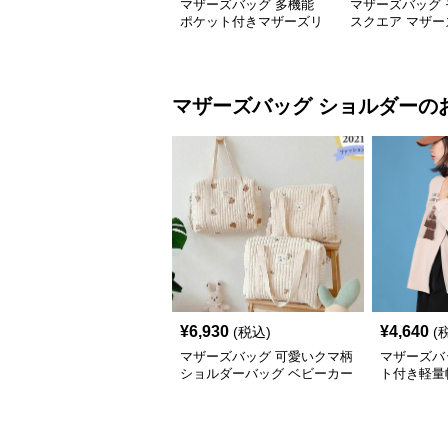
マザーズバッグ 多機能
マザーズバッグ 
ポケット付きマザーズリ
スクエア マザー
ュック
ック
マザーズバッグ
ショルダー
の
¥
6,930
¥
4,640
(税込)
(
マザーズバッグ 可愛いクマ柄
マザーズバ
ショルダーバッグ ベビーカー
ト付き軽量
用収納付き
ッグ