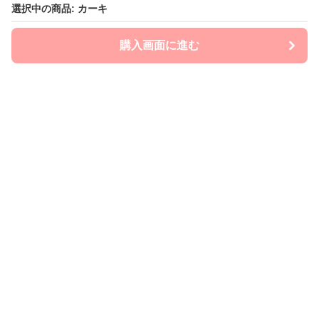
選択中の商品: カーキ
選択中の商品: カーキ
購入画面に進む
購入画面に進む
mom-laboratory
について
会社概要
利用規約