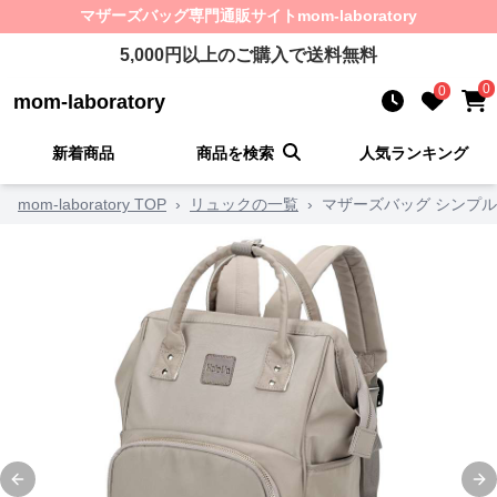
マザーズバッグ
専門通販サイト
mom-laboratory
5,000
円以上のご購入で送料無料
0
0
mom-laboratory
新着商品
商品を検索
人気ランキング
mom-laboratory TOP
›
リュックの一覧
›
マザーズバッグ シンプ
Previous slide
Ne