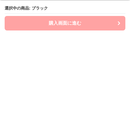
選択中の商品: ブラック
選択中の商品: ブラック
購入画面に進む
購入画面に進む
mom-laboratory
について
会社概要
利用規約