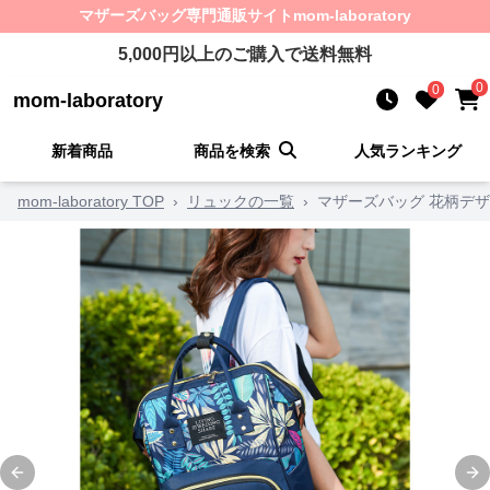
マザーズバッグ
専門通販サイト
mom-laboratory
5,000
円以上のご購入で送料無料
0
0
mom-laboratory
新着商品
商品を検索
人気ランキング
mom-laboratory TOP
›
リュックの一覧
›
マザーズバッグ 花柄デ
Previous slide
Ne