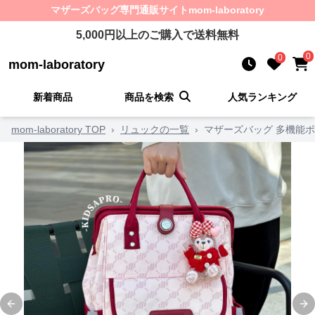
マザーズバッグ
専門通販サイト
mom-laboratory
5,000
円以上のご購入で送料無料
0
0
mom-laboratory
新着商品
商品を検索
人気ランキング
mom-laboratory TOP
›
リュックの一覧
›
マザーズバッグ 多機能
Previous slide
Ne