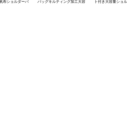
帆布ショルダーバ
バッグキルティング加工大容
ト付き大容量ショ
量
児バッグ