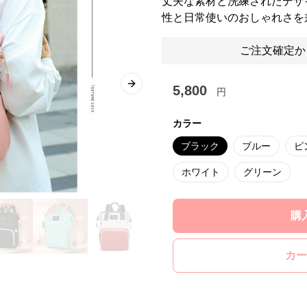
丈夫な素材と洗練されたデザ
性と日常使いのおしゃれさを
ご注文確定か
5,800
Next slide
円
カラー
ブラック
ブルー
ピ
ホワイト
グリーン
購
カー