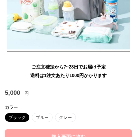
ご注文確定から7~28日でお届け予定
送料は1注文あたり
1000
円かかります
5,000
円
カラー
ブラック
ブルー
グレー
購入画面に進む