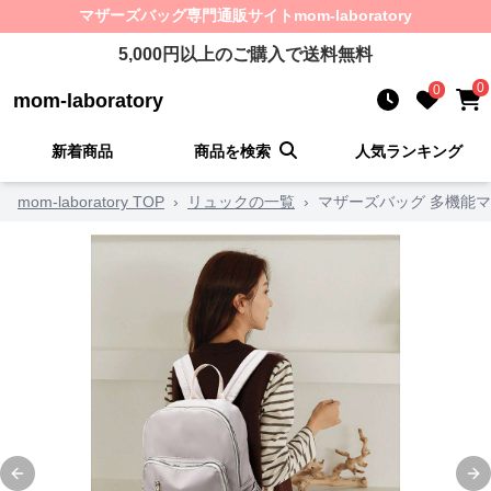
マザーズバッグ
専門通販サイト
mom-laboratory
5,000
円以上のご購入で送料無料
0
0
mom-laboratory
新着商品
商品を検索
人気ランキング
mom-laboratory TOP
›
リュックの一覧
›
マザーズバッグ 多機能
Previous slide
Ne