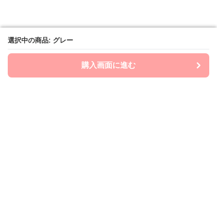
選択中の商品: グレー
選択中の商品: グレー
購入画面に進む
購入画面に進む
mom-laboratory
について