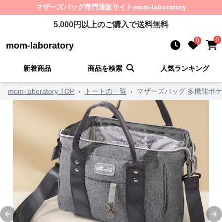
マザーズバッグ
専門通販サイト
mom-laboratory
5,000
円以上のご購入で送料無料
0
0
mom-laboratory
新着商品
商品を検索
人気ランキング
mom-laboratory TOP
›
トートの一覧
›
マザーズバッグ 多機能ポ
Previous slide
Ne