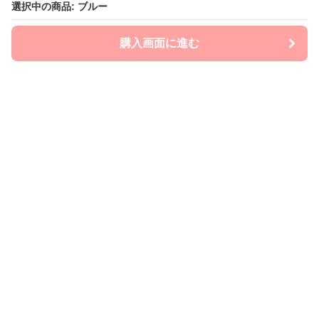
選択中の商品: ブルー
選択中の商品: ブルー
購入画面に進む
購入画面に進む
mom-laboratory
について
会社概要
利用規約