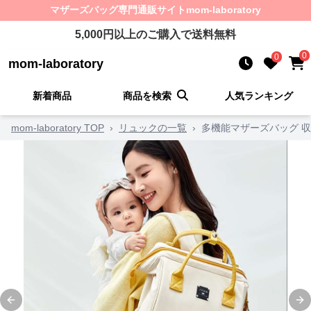
マザーズバッグ
専門通販サイト
mom-laboratory
5,000
円以上のご購入で送料無料
0
0
mom-laboratory
新着商品
商品を検索
人気ランキング
mom-laboratory TOP
›
リュックの一覧
›
多機能マザーズバッグ 
Previous slide
Ne