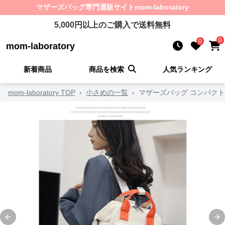
マザーズバッグ
専門通販サイト
mom-laboratory
5,000
円以上のご購入で送料無料
0
0
mom-laboratory
新着商品
商品を検索
人気ランキング
mom-laboratory TOP
›
小さめの一覧
›
マザーズバッグ コンパク
Previous slide
Ne