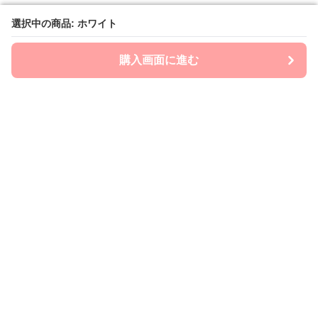
選択中の商品: ホワイト
選択中の商品: ホワイト
購入画面に進む
購入画面に進む
mom-laboratory
について
会社概要
利用規約