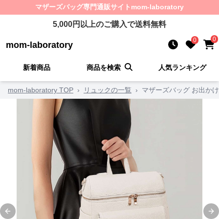
マザーズバッグ
専門通販サイト
mom-laboratory
5,000
円以上のご購入で送料無料
0
0
mom-laboratory
新着商品
商品を検索
人気ランキング
mom-laboratory TOP
›
リュックの一覧
›
マザーズバッグ お出か
Previous slide
Ne