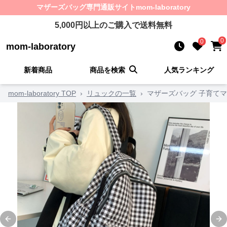
マザーズバッグ
専門通販サイト
mom-laboratory
5,000
円以上のご購入で送料無料
0
0
mom-laboratory
新着商品
商品を検索
人気ランキング
mom-laboratory TOP
›
リュックの一覧
›
マザーズバッグ 子育て
Previous slide
Ne