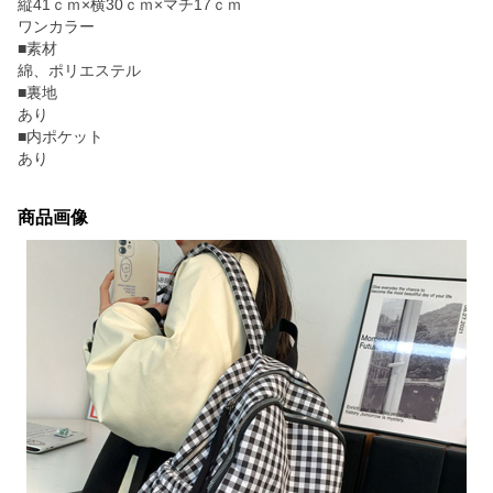
縦41ｃｍ×横30ｃｍ×マチ17ｃｍ
ワンカラー
■素材
綿、ポリエステル
■裏地
あり
■内ポケット
あり
商品画像