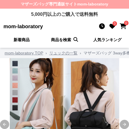
マザーズバッグ
専門通販サイト
mom-laboratory
5,000
円以上のご購入で送料無料
0
0
mom-laboratory
新着商品
商品を検索
人気ランキング
mom-laboratory TOP
›
リュックの一覧
›
マザーズバッグ 3way
Previous slide
Ne