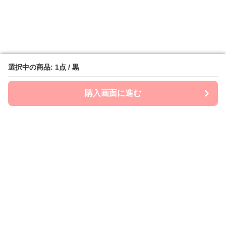
選択中の商品: 1点 / 黒
選択中の商品: 1点 / 黒
購入画面に進む
購入画面に進む
mom-laboratory
について