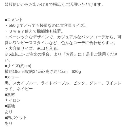
普段使いからお出かけまで幅広くご活用いただけます。
■コメント
・550ｇでとっても軽量なのに大容量サイズ。
・３ｗａｙ使えて機能性も抜群。
・ベーシックなデザインで、カジュアルなパンツコーデから、可
愛いワンピーススタイルなど、色んなコーデに合わせやすい。
・大容量サイズ、iPadも入る。
※5点以上~ご注文の場合、より『お得』に！是非ご活用くださ
い。
■サイズ(約cm)
横約19cm×縦約34cm×高さ約41cm 620g
■カラー
黒、スカイブルー、ライトパープル、ピンク、グレー、ワインレ
ッド、ネイビー
■素材
ナイロン
■裏地
あり
■内ポケット
あり