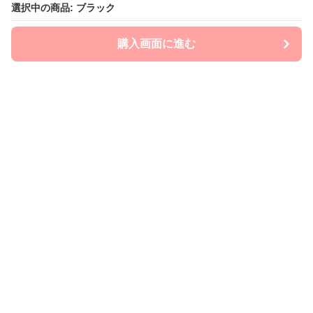
選択中の商品: ブラック
選択中の商品: ブラック
購入画面に進む
購入画面に進む
mom-laboratory
について
会社概要
利用規約