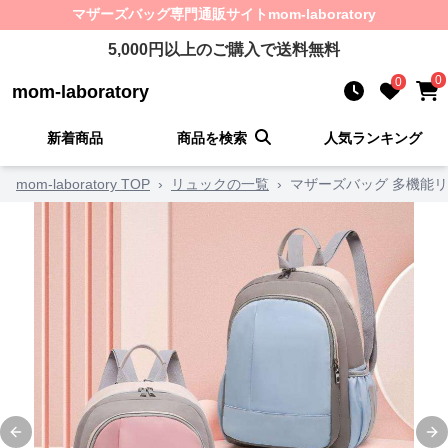
マザーズバッグ
専門通販サイト
mom-laboratory
5,000
円以上のご購入で送料無料
0
0
mom-laboratory
新着商品
商品を検索
人気ランキング
mom-laboratory TOP
›
リュックの一覧
›
マザーズバッグ 多機能
Previous slide
Ne