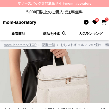
マザーズバッグ
専門通販サイト
mom-laboratory
5,000
円以上のご購入で送料無料
0
0
mom-laboratory
新着商品
商品を検索
人気ランキング
mom-laboratory TOP
›
記事一覧
›
おしゃれギャルママの憧れ！機