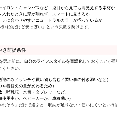
ナイロン・キャンバスなど、遠目から見ても高見えする素材か
を入れたときに形が崩れず、スマートに見えるか
ーデに合わせやすいニュートラルカラーが揃っているか
「機能的だけど安っぽい」という失敗を防げます。
べき前提条件
を選ぶ前に、
自分のライフスタイルを言語化
しておくことが重
てください。
送迎のみ／ランチや買い物も含む／習い事の付き添いなど）
つや着替えの量が変わるため）
数
（哺乳瓶・水筒・タブレットなど）
紐使用中か、ベビーカーか、車移動か）
ゃれそう」だけで選ぶと、収納が足りない・使いにくいという