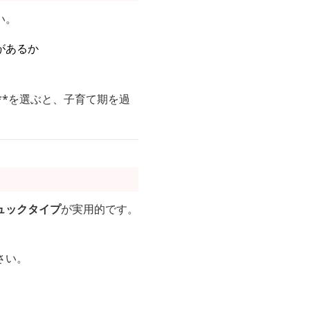
い。
があるか
**を選ぶと、子育て期を過
ュックタイプ
が実用的です。
さい。