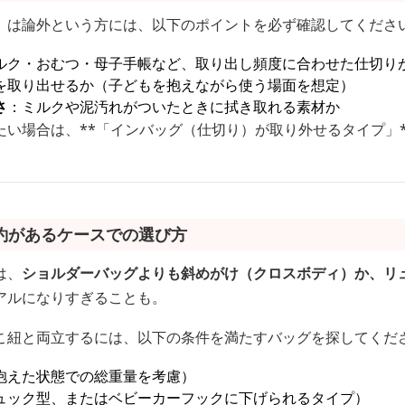
」は論外という方には、以下のポイントを必ず確認してくださ
ルク・おむつ・母子手帳など、取り出し頻度に合わせた仕切り
を取り出せるか（子どもを抱えながら使う場面を想定）
さ
：ミルクや泥汚れがついたときに拭き取れる素材か
たい場合は、**「インバッグ（仕切り）が取り外せるタイプ」
約があるケースでの選び方
は、
ショルダーバッグよりも斜めがけ（クロスボディ）か、リ
アルになりすぎることも。
こ紐と両立するには、以下の条件を満たすバッグを探してくだ
抱えた状態での総重量を考慮）
ュック型、またはベビーカーフックに下げられるタイプ）