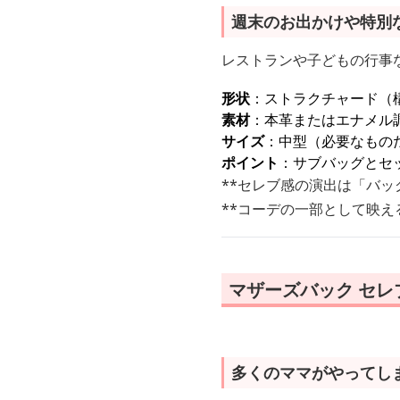
週末のお出かけや特別
レストランや子どもの行事
形状
：ストラクチャード（
素材
：本革またはエナメル
サイズ
：中型（必要なもの
ポイント
：サブバッグとセ
**セレブ感の演出は「バ
**コーデの一部として映
マザーズバック セ
多くのママがやってし