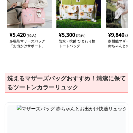
¥
5,420
¥
5,300
¥
9,840
(税込)
(税込)
(税込
多機能マザーズバッグ
防水・抗菌 ひまわり柄
多機能マザーズ
「お出かけサポート」
トートバッグ
赤ちゃんとの外
洗えるマザーズバッグおすすめ！清潔に保て
るツートンカラーリュック