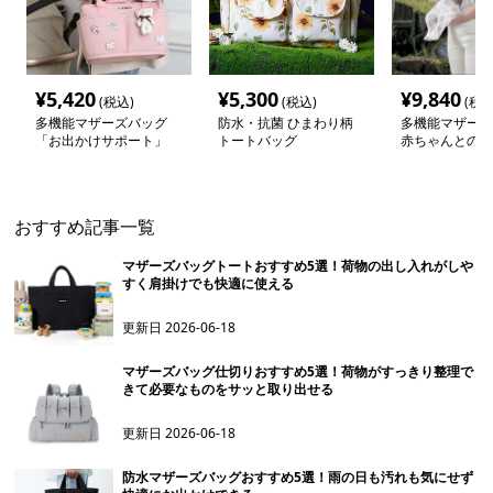
¥
5,420
¥
5,300
¥
9,840
(税込)
(税込)
(税込
多機能マザーズバッグ
防水・抗菌 ひまわり柄
多機能マザーズ
「お出かけサポート」
トートバッグ
赤ちゃんとの外
おすすめ記事一覧
マザーズバッグトートおすすめ5選！荷物の出し入れがしや
すく肩掛けでも快適に使える
更新日
2026-06-18
マザーズバッグ仕切りおすすめ5選！荷物がすっきり整理で
きて必要なものをサッと取り出せる
更新日
2026-06-18
防水マザーズバッグおすすめ5選！雨の日も汚れも気にせず