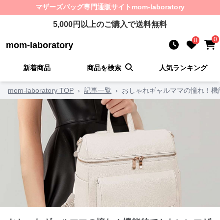
マザーズバッグ
専門通販サイト
mom-laboratory
5,000
円以上のご購入で送料無料
0
0
mom-laboratory
新着商品
商品を検索
人気ランキング
mom-laboratory TOP
›
記事一覧
›
おしゃれギャルママの憧れ！機