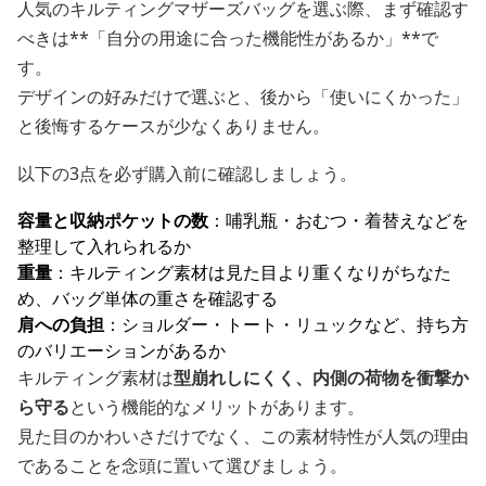
人気のキルティングマザーズバッグを選ぶ際、まず確認す
べきは**「自分の用途に合った機能性があるか」**で
す。
デザインの好みだけで選ぶと、後から「使いにくかった」
と後悔するケースが少なくありません。
以下の3点を必ず購入前に確認しましょう。
容量と収納ポケットの数
：哺乳瓶・おむつ・着替えなどを
整理して入れられるか
重量
：キルティング素材は見た目より重くなりがちなた
め、バッグ単体の重さを確認する
肩への負担
：ショルダー・トート・リュックなど、持ち方
のバリエーションがあるか
キルティング素材は
型崩れしにくく、内側の荷物を衝撃か
ら守る
という機能的なメリットがあります。
見た目のかわいさだけでなく、この素材特性が人気の理由
であることを念頭に置いて選びましょう。