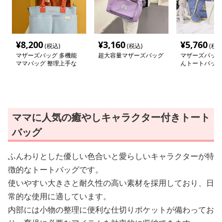
¥
8,200
¥
3,160
¥
5,760
(税込)
(税込)
(税込
マザーズバッグ 多機能
超大容量マザーズバッグ
マザーズバッグ
ママバッグ 整理上手な
んトートバッグ
お出かけトート
ママに人気の癒やしキャラクター付きトート
バッグ
ふんわりとした優しい色合いと愛らしいキャラクターが特
徴的なトートバッグです。
使いやすい大きさと耐久性の高い素材を採用しており、日
常的な使用に適しています。
内部には小物の整理に便利な仕切りポケットが備わってお