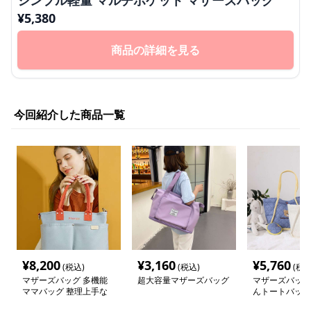
シンプル軽量 マルチポケット マザーズバッグ
¥
5,380
商品の詳細を見る
今回紹介した商品一覧
¥
8,200
¥
3,160
¥
5,760
(税込)
(税込)
(税込
マザーズバッグ 多機能
超大容量マザーズバッグ
マザーズバッグ
ママバッグ 整理上手な
んトートバッグ
お出かけトート