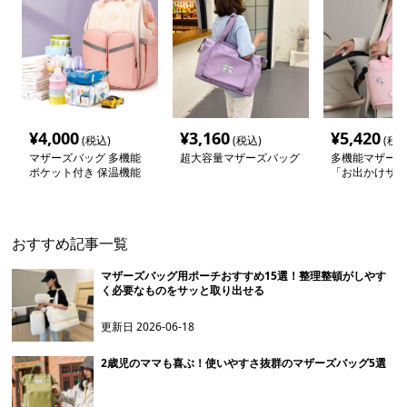
¥
4,000
¥
3,160
¥
5,420
(税込)
(税込)
(税込
マザーズバッグ 多機能
超大容量マザーズバッグ
多機能マザーズ
ポケット付き 保温機能
「お出かけサポ
搭載マザーズリュック
おすすめ記事一覧
マザーズバッグ用ポーチおすすめ15選！整理整頓がしやす
く必要なものをサッと取り出せる
更新日
2026-06-18
2歳児のママも喜ぶ！使いやすさ抜群のマザーズバッグ5選