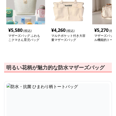
¥
5,580
¥
4,260
¥
5,270
(税込)
(税込)
(税込
マザーズバッグ ふわも
マルチポケット付き大容
マザーズバッグ
こクマさん育児バッグ
量マザーズバッグ
ル機能的トート
明るい花柄が魅力的な防水マザーズバッグ