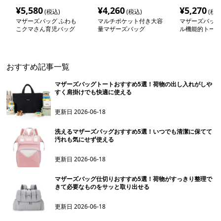
¥
5,580
¥
4,260
¥
5,270
(税込)
(税込)
(税込
マザーズバッグ ふわも
マルチポケット付き大容
マザーズバッグ
こクマさん育児バッグ
量マザーズバッグ
ル機能的トート
おすすめ記事一覧
マザーズバッグトートおすすめ5選！荷物の出し入れがしや
すく肩掛けでも快適に使える
更新日
2026-06-18
洗えるマザーズバッグおすすめ5選！いつでも清潔に保てて
汚れも気にせず使える
更新日
2026-06-18
マザーズバッグ仕切りおすすめ5選！荷物がすっきり整理で
きて必要なものをサッと取り出せる
更新日
2026-06-18